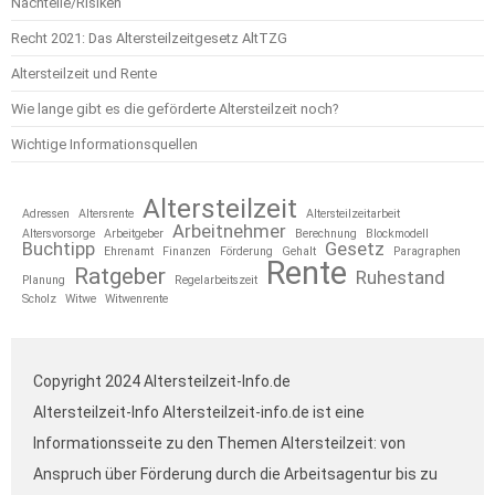
Nachteile/Risiken
Recht 2021: Das Altersteilzeitgesetz AltTZG
Altersteilzeit und Rente
Wie lange gibt es die geförderte Altersteilzeit noch?
Wichtige Informationsquellen
Altersteilzeit
Adressen
Altersrente
Altersteilzeitarbeit
Arbeitnehmer
Altersvorsorge
Arbeitgeber
Berechnung
Blockmodell
Buchtipp
Gesetz
Ehrenamt
Finanzen
Förderung
Gehalt
Paragraphen
Rente
Ratgeber
Ruhestand
Planung
Regelarbeitszeit
Scholz
Witwe
Witwenrente
Copyright 2024 Altersteilzeit-Info.de
Altersteilzeit-Info Altersteilzeit-info.de ist eine
Informationsseite zu den Themen Altersteilzeit: von
Anspruch über Förderung durch die Arbeitsagentur bis zu